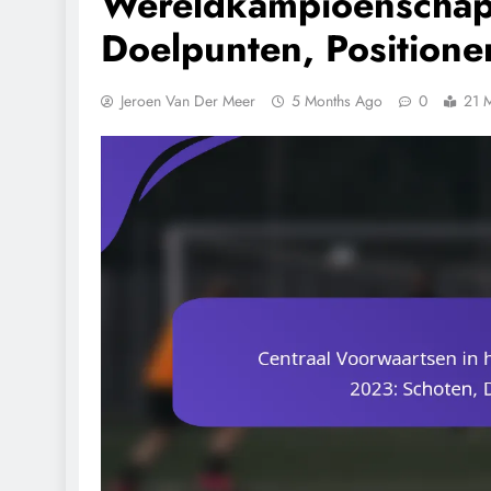
Wereldkampioenschap
Doelpunten, Positione
Jeroen Van Der Meer
5 Months Ago
0
21 