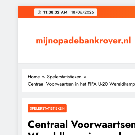
Skip
11:38:33 AM
18/06/2026
to
content
mijnopadebankrover.nl
Home
Spelerstatistieken
Centraal Voorwaartsen in het FIFA U-20 Wereldkamp
SPELERSTATISTIEKEN
Centraal Voorwaartsen