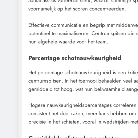
aantal assists varieerde sterk, waarbij sommige s
voornamelijk op het scoren concentreerden.
Effectieve communicatie en begrip met middenveld
potentieel te maximaliseren. Centrumspitsen die 
hun algehele waarde voor het team.
Percentage schotnauwkeurigheid
Het percentage schotnauwkeurigheid is een kritiek
centrumspitsen. In het toernooi behaalden veel 
gemiddeld tot hoog, wat hun bekwaamheid aangee
Hogere nauwkeurigheidspercentages correleren va
consistent het doel raken, meer kans hebben om t
precisie in het schieten, vooral in wedstrijden me