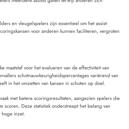
pelers meerdere assists gaven terwijl anderen zich
ers en vleugelspelers zijn essentieel om het assist-
scoringskansen voor anderen kunnen faciliteren, vergroten
e maatstaf voor het evalueren van de effectiviteit van
aanvallers schotnauwkeurigheidspercentages variërend van
ft in het omzetten van kansen in schoten op doel.
ak met betere scoringsresultaten, aangezien spelers die
e scoren. Deze statistiek onderstreept het belang van
t hoge inzet.