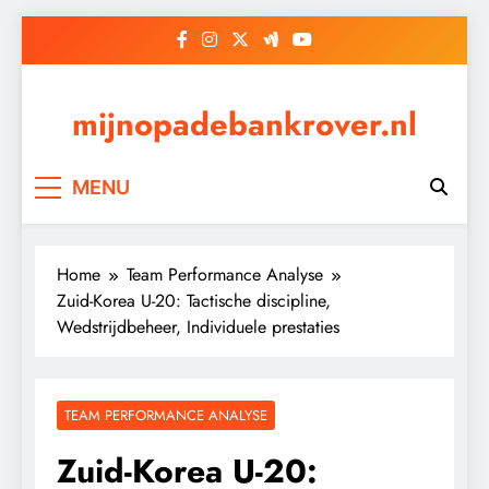
Skip
to
content
mijnopadebankrover.nl
MENU
Home
Team Performance Analyse
Zuid-Korea U-20: Tactische discipline,
Wedstrijdbeheer, Individuele prestaties
TEAM PERFORMANCE ANALYSE
Zuid-Korea U-20: