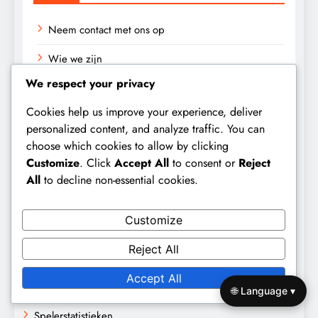
Neem contact met ons op
Wie we zijn
We respect your privacy
Blogarchief
Cookies help us improve your experience, deliver
personalized content, and analyze traffic. You can
Zoeken
choose which cookies to allow by clicking
Customize
. Click
Accept All
to consent or
Reject
Search
All
to decline non-essential cookies.
for:
Customize
Categorieën
Reject All
Accept All
Matchstrategie-analyse
🌐 Language ▾
Spelerstatistieken