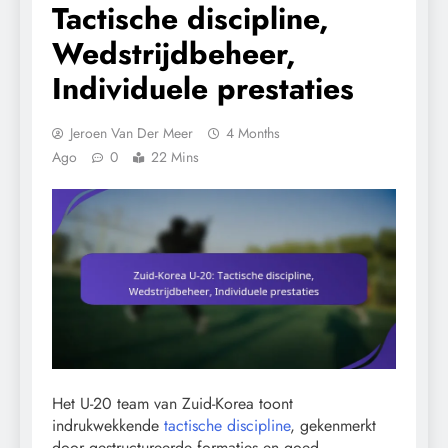
Tactische discipline,
Wedstrijdbeheer,
Individuele prestaties
Jeroen Van Der Meer
4 Months
Ago
0
22 Mins
Het U-20 team van Zuid-Korea toont
indrukwekkende
tactische discipline
, gekenmerkt
door gestructureerde formaties en goed