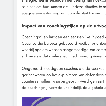
strategie. Teams erkenden het belang van hoek
routines om hun kansen om uit deze situaties te s
voegde een extra laag van complexiteit toe aan h
Impact van coachingstijlen op de uitvo
Coachingstijlen hadden een aanzienlijke invloed 
Coaches die balbezit-gebaseerd voetbal priorit
waarbij spelers werden aangemoedigd om contro
stijl vereiste dat spelers technisch vaardig waren
Omgekeerd moedigden coaches die de voorkeur gav
gericht waren op het exploiteren van defensieve 
counteraanvallen, waarbij gebruik werd gemaakt 
de coachingstijl vormde uiteindelijk de algehele aa