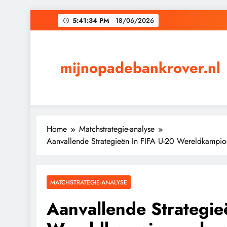
Skip
5:41:35 PM
18/06/2026
to
content
mijnopadebankrover.nl
Home
Matchstrategie-analyse
Aanvallende Strategieën In FIFA U-20 Wereldkampioe
MATCHSTRATEGIE-ANALYSE
Aanvallende Strategie