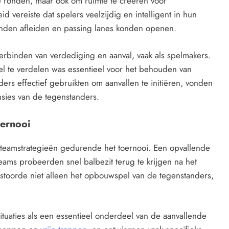
te ronden, maar ook om ruimte te creëren voor
vereiste dat spelers veelzijdig en intelligent in hun
den afleiden en passing lanes konden openen.
erbinden van verdediging en aanval, vaak als spelmakers.
l te verdelen was essentieel voor het behouden van
s effectief gebruikten om aanvallen te initiëren, vonden
sies van de tegenstanders.
oernooi
 teamstrategieën gedurende het toernooi. Een opvallende
ams probeerden snel balbezit terug te krijgen na het
rstoorde niet alleen het opbouwspel van de tegenstanders,
uaties als een essentieel onderdeel van de aanvallende