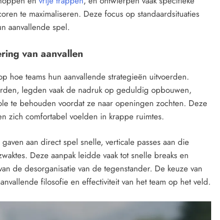
schoppen en
vrije trappen
, en ontwierpen vaak specifieke
coren te maximaliseren. Deze focus op standaardsituaties
un aanvallende spel.
ering van aanvallen
op hoe teams hun aanvallende strategieën uitvoerden.
eerden, legden vaak de nadruk op geduldig opbouwen,
le te behouden voordat ze naar openingen zochten. Deze
 en zich comfortabel voelden in krappe ruimtes.
en aan direct spel snelle, verticale passes aan die
zwaktes. Deze aanpak leidde vaak tot snelle breaks en
van de desorganisatie van de tegenstander. De keuze van
nvallende filosofie en effectiviteit van het team op het veld.