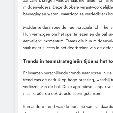
aanvallers kregen vaak de taak niet alleen om af 
middenvelders. Deze dubbele verantwoordelijkheid 
bewegingen waren, waardoor ze verdedigers kon
Middenvelders speelden een cruciale rol in het v
Hun vermogen om het spel te lezen en de bal sne
aanvallend momentum. Teams die hun middenvelder
vaak meer succes in het doorbreken van de defen
Trends in teamstrategieën tijdens het t
Er kwamen verschillende trends naar voren in de
trend was de nadruk op hoge pressing, waarbij te
verliezen van de bal. Deze agressieve aanpak ve
maar creëerde ook directe scoringskansen.
Een andere trend was de opname van standaardsit