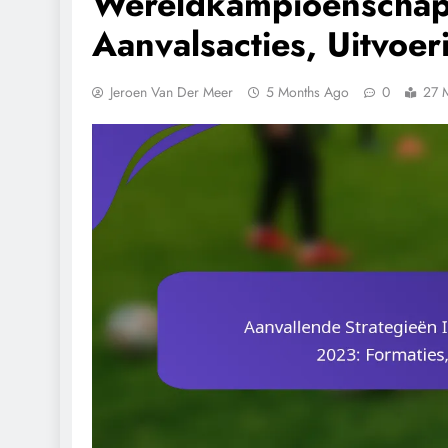
Wereldkampioenschap
Aanvalsacties, Uitvoer
Jeroen Van Der Meer
5 Months Ago
0
27 