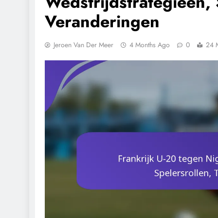
Wedstrijdstrategieën, 
Veranderingen
Jeroen Van Der Meer
4 Months Ago
0
24 