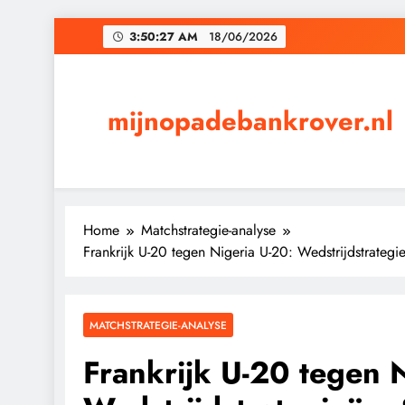
Skip
3:50:28 AM
18/06/2026
to
content
mijnopadebankrover.nl
Home
Matchstrategie-analyse
Frankrijk U-20 tegen Nigeria U-20: Wedstrijdstrategi
MATCHSTRATEGIE-ANALYSE
Frankrijk U-20 tegen 