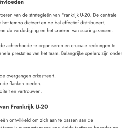
eïnvloeden
tvoeren van de strategieën van Frankrijk U-20. De centrale
het tempo dicteert en de bal effectief distribueert.
n van de verdediging en het creëren van scoringskansen.
e achterhoede te organiseren en cruciale reddingen te
ele prestaties van het team. Belangrijke spelers zijn onder
de overgangen orkestreert.
p de flanken bieden.
diteit en vertrouwen.
 van Frankrijk U-20
egieën ontwikkeld om zich aan te passen aan de
 team is overgestapt van een rigide tactische benadering