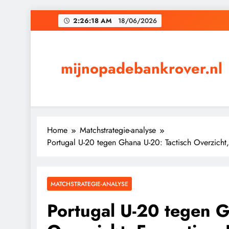
Skip
2:26:19 AM
18/06/2026
to
content
mijnopadebankrover.nl
Home
Matchstrategie-analyse
Portugal U-20 tegen Ghana U-20: Tactisch Overzicht,
MATCHSTRATEGIE-ANALYSE
Portugal U-20 tegen G