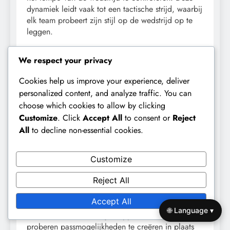
dynamiek leidt vaak tot een tactische strijd, waarbij
elk team probeert zijn stijl op de wedstrijd op te
leggen.
Tactieken bij Standaard Situaties
We respect your privacy
Standaard situaties kunnen game-changers zijn in
Cookies help us improve your experience, deliver
wedstrijden tussen Argentinië U-20 en Brazilië U-
personalized content, and analyze traffic. You can
20. Argentinië maakt vaak gebruik van directe vrije
choose which cookies to allow by clicking
trappen en hoeken om te profiteren van hun
Customize
. Click
Accept All
to consent or
Reject
luchtkracht, met lange verdedigers en aanvallers
All
to decline non-essential cookies.
gepositioneerd om te strijden om kopballen. Hun
routines bij standaard situaties zijn doorgaans
goed geoefend, gericht op het creëren van
Customize
verwarring in de defensieve opstelling van de
tegenstander.
Reject All
Accept All
Brazilië daarentegen richt zich vaak op korte
🌐 Language ▾
hoeken en indirecte vrije trappen, waarbij ze
proberen passmogelijkheden te creëren in plaats