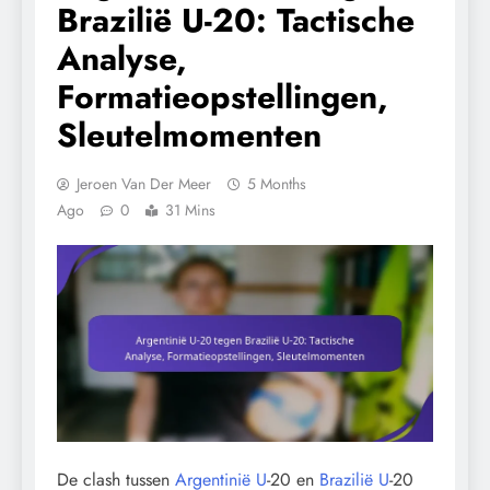
Brazilië U-20: Tactische
Analyse,
Formatieopstellingen,
Sleutelmomenten
Jeroen Van Der Meer
5 Months
Ago
0
31 Mins
De clash tussen
Argentinië U
-20 en
Brazilië U
-20