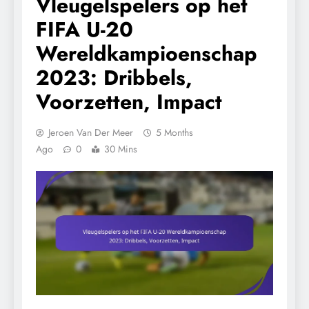
Vleugelspelers op het
FIFA U-20
Wereldkampioenschap
2023: Dribbels,
Voorzetten, Impact
Jeroen Van Der Meer
5 Months
Ago
0
30 Mins