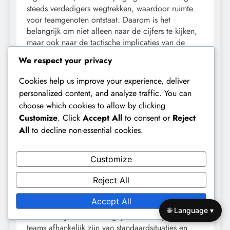
steeds verdedigers wegtrekken, waardoor ruimte
voor teamgenoten ontstaat. Daarom is het
belangrijk om niet alleen naar de cijfers te kijken,
maar ook naar de tactische implicaties van de
dribbelinspanningen van een speler.
We respect your privacy
Nauwkeurigheid van voorzetten en de
Cookies help us improve your experience, deliver
impact ervan
personalized content, and analyze traffic. You can
choose which cookies to allow by clicking
Nauwkeurigheid van voorzetten is een andere
Customize
. Click
Accept All
to consent or
Reject
belangrijke statistiek voor vleugelspelers, omdat
All
to decline non-essential cookies.
het hun vermogen weerspiegelt om de bal effectief
in het strafschopgebied te leveren. Een
vleugelspeler met een nauwkeurigheid van
Customize
voorzetten van ongeveer 25% tot 35% wordt over
Reject All
het algemeen als bekwaam beschouwd, aangezien
dit bereik een redelijk aantal succesvolle
Accept All
leveringen per wedstrijd mogelijk maakt. Deze
🌐 Language ▾
metric is bijzonder belangrijk in wedstrijden waarin
teams afhankelijk zijn van standaardsituaties en