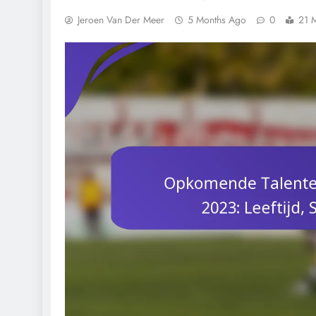
Jeroen Van Der Meer
5 Months Ago
0
21 