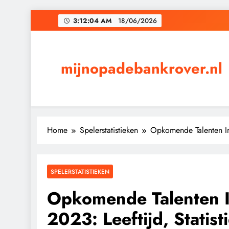
Skip
3:12:05 AM
18/06/2026
to
content
mijnopadebankrover.nl
Home
Spelerstatistieken
Opkomende Talenten In 
SPELERSTATISTIEKEN
Opkomende Talenten I
2023: Leeftijd, Statist