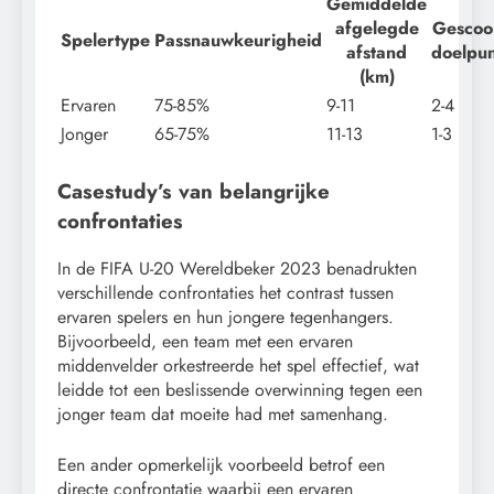
Gemiddelde
afgelegde
Gescoo
Spelertype
Passnauwkeurigheid
afstand
doelpu
(km)
Ervaren
75-85%
9-11
2-4
Jonger
65-75%
11-13
1-3
Casestudy’s van belangrijke
confrontaties
In de FIFA U-20 Wereldbeker 2023 benadrukten
verschillende confrontaties het contrast tussen
ervaren spelers en hun jongere tegenhangers.
Bijvoorbeeld, een team met een ervaren
middenvelder orkestreerde het spel effectief, wat
leidde tot een beslissende overwinning tegen een
jonger team dat moeite had met samenhang.
Een ander opmerkelijk voorbeeld betrof een
directe confrontatie waarbij een ervaren