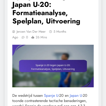
Japan U-20:
Formatieanalyse,
Spelplan, Uitvoering
Jeroen Van Der Meer
5 Months
Ago
0
26 Mins
De wedstrijd tussen
Spanje U
-20 en
Japan U
-20
toonde contrasterende tactische benaderingen,
waarbij Spanje de voorkeur gaf aan een 4-3-3