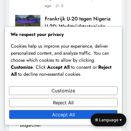
ago
0
Frankrijk U-20 tegen Nigeria
U-20: Wedstrijdstrategieën,
Spelersrollen, Tactische
We respect your privacy
Veranderingen
Cookies help us improve your experience, deliver
Jeroen van der Meer
4 months
personalized content, and analyze traffic. You can
ago
0
choose which cookies to allow by clicking
Customize
. Click
Accept All
to consent or
Reject
All
to decline non-essential cookies.
Links
Customize
Neem contact met ons op
Reject All
Wie we zijn
Accept All
🌐 Language ▾
Blogarchief