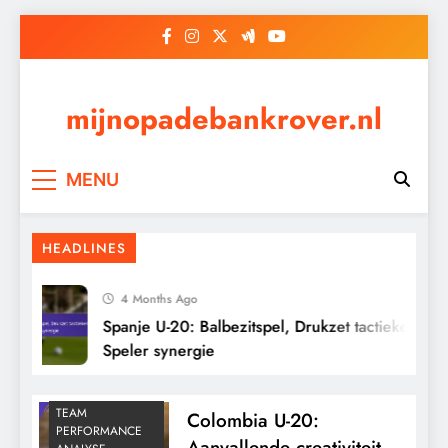
Skip
to
content
mijnopadebankrover.nl
MENU
HEADLINES
4 Months Ago
Spanje U-20: Balbezitspel, Drukzet tactieken,
Speler synergie
TEAM
Colombia U-20:
PERFORMANCE
Aanvallende creativiteit,