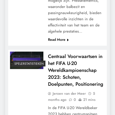
mogelijk zijn. Prestatiemetrics,
waaronder balbezit en
passingnauwkeurigheid, bieden
waardevolle inzichten in de
effectiviteit van het team en de
algehele prestaties…
Read More
Centraal Voorwaartsen in
het FIFA U-20
SPELERSTATISTIEKEN
Wereldkampioenschap
2023: Schoten,
Doelpunten, Positionering
Jeroen van der Meer
5
months ago
0
21 mins
In de FIFA U-20 Wereldbeker
2023 hebben centrumspitsen