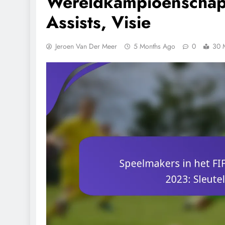
Wereldkampioenschap 
Assists, Visie
Jeroen Van Der Meer
5 Months Ago
0
30 