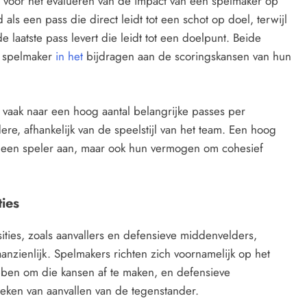
eken voor het evalueren van de impact van een spelmaker op
als een pass die direct leidt tot een schot op doel, terwijl
laatste pass levert die leidt tot een doelpunt. Beide
en spelmaker
in het
bijdragen aan de scoringskansen van hun
vaak naar een hoog aantal belangrijke passes per
ere, afhankelijk van de speelstijl van het team. Een hoog
van een speler aan, maar ook hun vermogen om cohesief
ies
ities, zoals aanvallers en defensieve middenvelders,
anzienlijk. Spelmakers richten zich voornamelijk op het
ebben om die kansen af te maken, en defensieve
eken van aanvallen van de tegenstander.