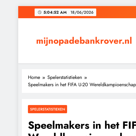
Skip
5:04:53 AM
18/06/2026
to
content
mijnopadebankrover.nl
Home
Spelerstatistieken
Speelmakers in het FIFA U-20 Wereldkampioenschap 2
SPELERSTATISTIEKEN
Speelmakers in het FI