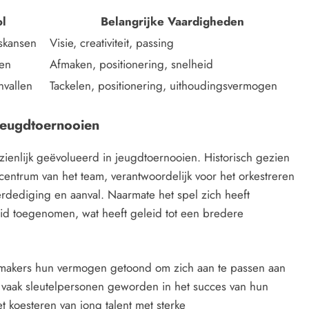
ol
Belangrijke Vaardigheden
skansen
Visie, creativiteit, passing
ten
Afmaken, positionering, snelheid
vallen
Tackelen, positionering, uithoudingsvermogen
 jeugdtoernooien
zienlijk geëvolueerd in jeugdtoernooien. Historisch gezien
centrum van het team, verantwoordelijk voor het orkestreren
erdediging en aanval. Naarmate het spel zich heeft
heid toegenomen, wat heeft geleid tot een bredere
makers hun vermogen getoond om zich aan te passen aan
ze vaak sleutelpersonen geworden in het succes van hun
t koesteren van jong talent met sterke